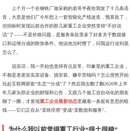
上个月一个在钢铁厂做采购的老哥半夜给我发了十几条语
音，大意是他们厂今年想上一套智能化产线改造，预算批了，
但招标时发现以前合作的那几家重工企业突然变得“不好说
话”了——不是价格问题，是服务条款里多了好多关于数据接
口和运维分成的附加条件。他说他当时懵了，问我这行业到底
怎么了。
说实话，我一开始也觉得有点反常。印象里的重工企业，
不都是老老实实卖设备、搞安装、赚辛苦钱吗？怎么突然开始
玩起互联网那套“生态”“分成”了？然后我去翻了翻2026年上半
年几家头部企业的财报和公告，又跟几个做工业自动化的朋友
聊了一圈，才发现
重工企业最新动态
里藏着一条挺有意思的暗
线——它们正在从“卖铁疙瘩”变成“卖数据和服务”。
为什么我以前觉得重工行业“很土很稳”