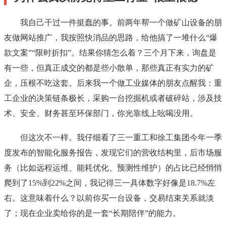
我自己干过一件挺蠢的事。前两年帮一个做矿山设备的朋
友做网站推广，我按照快消品的思路，给他搞了一堆什么“爆
款文案”“限时折扣”。结果你猜怎么着？三个月下来，询盘是
有一些，但真正成交的都是些小散单，那些真正有实力的矿
企，压根不吃这套。后来我一个做工业媒体的朋友点醒我：重
工企业的决策链条极长，采购一台挖掘机或者破碎站，涉及技
术、安全、财务甚至环保部门，你光靠线上吆喝没用。
但这次不一样。我仔细看了三一重工和徐工集团今年一季
度发布的智能化服务报告，发现它们的营收结构里，后市场服
务（比如远程运维、能耗优化、预测性维护）的占比已经悄悄
爬到了15%到22%之间，我记得三一具体数字好像是18.7%左
右。这意味着什么？以前你买一台设备，交易结束关系就淡
了；现在企业卖给你的是一套“长期陪伴”的能力。