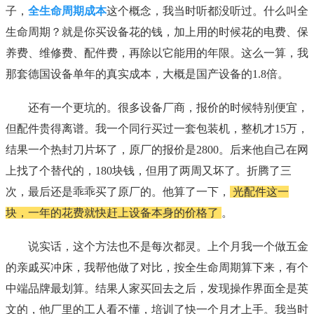
子，
全生命周期成本
这个概念，我当时听都没听过。什么叫全
生命周期？就是你买设备花的钱，加上用的时候花的电费、保
养费、维修费、配件费，再除以它能用的年限。这么一算，我
那套德国设备单年的真实成本，大概是国产设备的1.8倍。
还有一个更坑的。很多设备厂商，报价的时候特别便宜，
但配件贵得离谱。我一个同行买过一套包装机，整机才15万，
结果一个热封刀片坏了，原厂的报价是2800。后来他自己在网
上找了个替代的，180块钱，但用了两周又坏了。折腾了三
次，最后还是乖乖买了原厂的。他算了一下，
光配件这一
块，一年的花费就快赶上设备本身的价格了
。
说实话，这个方法也不是每次都灵。上个月我一个做五金
的亲戚买冲床，我帮他做了对比，按全生命周期算下来，有个
中端品牌最划算。结果人家买回去之后，发现操作界面全是英
文的，他厂里的工人看不懂，培训了快一个月才上手。我当时