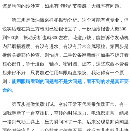
该是均匀的沙沙声，如果有咔咔的节奏感，大概率有问题。
第三步是做油液采样和振动分析。这个可能有点专业，但
说实话现在第三方检测已经很便宜了，一份油液报告大概300
到500块，振动分析也就800左右。花这点钱，能告诉你发动机
内部磨损程度、有没有进水、有没有异常金属颗粒。第四步是
拆解关键部位检查。别怕拆，二手设备翻新维护如果不拆开看
核心部件，等于没做。轴承、密封圈、滤芯，这些东西不管看
起来好不好，只要超过使用年限就直接换。我记得有一个原
则：
能用眼睛看到的问题都不是大问题，看不到的才是真正要
命的
。
第五步是做负载测试。空转正常不代表带负载正常。有一
回我翻新了一台空压机，空转的时候压力、电流都正常，结果
一接到气动工具上，压力瞬间掉了一半。后来发现是卸荷阀里
面的弹簧疲劳了，带负载的时候关不严。这玩意儿也就几十块