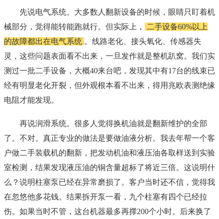
先说电气系统。大多数人翻新设备的时候，眼睛只盯着机
械部分，觉得能转能跑就行。但实际上，
二手设备60%以上
的故障都出在电气系统
。线路老化、接头氧化、传感器失
灵，这些问题表面看不出来，一旦发作就是整机趴窝。我们实
测过一批二手设备，大概40来台吧，发现其中有17台的线束已
经有明显老化开裂，但外观根本看不出来，得用兆欧表测绝缘
电阻才能发现。
再说润滑系统。很多人觉得换机油就是翻新维护的全部
了。不对。真正专业的做法是要做油液分析。我去年帮一个客
户做二手装载机的翻新，把发动机油和液压油各取样送到实验
室检测，结果发现液压油的铜含量超标了将近三倍。这说明什
么？说明柱塞泵已经在异常磨损了。客户当时还不信，觉得我
在忽悠他多花钱。结果拆开泵一看，九个柱塞有四个已经拉
伤。如果当时不管，这台机器最多再撑200个小时。后来换了