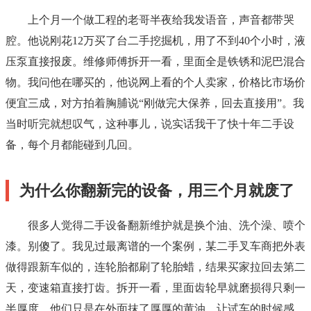
上个月一个做工程的老哥半夜给我发语音，声音都带哭
腔。他说刚花12万买了台二手挖掘机，用了不到40个小时，液
压泵直接报废。维修师傅拆开一看，里面全是铁锈和泥巴混合
物。我问他在哪买的，他说网上看的个人卖家，价格比市场价
便宜三成，对方拍着胸脯说“刚做完大保养，回去直接用”。我
当时听完就想叹气，这种事儿，说实话我干了快十年二手设
备，每个月都能碰到几回。
为什么你翻新完的设备，用三个月就废了
很多人觉得二手设备翻新维护就是换个油、洗个澡、喷个
漆。别傻了。我见过最离谱的一个案例，某二手叉车商把外表
做得跟新车似的，连轮胎都刷了轮胎蜡，结果买家拉回去第二
天，变速箱直接打齿。拆开一看，里面齿轮早就磨损得只剩一
半厚度，他们只是在外面抹了厚厚的黄油，让试车的时候感