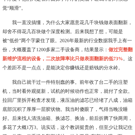
觉“顺滑”。
我一直没搞懂，为什么大家愿意花几千块钱做表面翻新，
却舍不得花几百块做个深度检测。后来我想了想，可能是
被“低价”两个字蒙住了眼。2026年最新的行业数据我手上有一
份，大概覆盖了1200多家二手设备商，结果显示：
做过完整翻
新维护流程的设备，二次故障率比只做表面翻新的低73%
。这
个差距不是一点点，是能决定你赚钱还是赔钱的分水岭。
我自己就干过一件特别蠢的事。前年收了台二手的注塑
机，当时看外观挺新，试机的时候动作也正常，就付了全款。
拉回厂里拆开检查才发现，液压油的滤芯已经堵了八成，油箱
底部沉积了厚厚一层胶状物。我当时傻眼了，气得当晚没睡
好。后来找人清洗油箱、换滤芯、换油，前后折腾了快两周，
多花了大概1万3。说实话，这个教训挺贵的，但至少让我记住