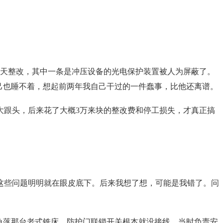
5天整改，其中一条是冲压设备的光电保护装置被人为屏蔽了。
己也睡不着，想起前两年我自己干过的一件蠢事，比他还离谱。
大跟头，后来花了大概3万来块的整改费和停工损失，才真正搞
这些问题明明就在眼皮底下。后来我想了想，可能是我错了。问
间角落那台老式铣床，防护门联锁开关根本就没接线。当时负责安