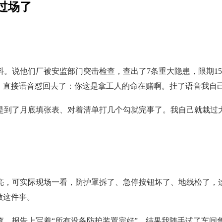
过场了
抖。说他们厂被安监部门突击检查，查出了7条重大隐患，限期1
住，直接语音怼回去了：你这是拿工人的命在赌啊。挂了语音我自
是到了月底填张表、对着清单打几个勾就完事了。我自己就栽过
亮，可实际现场一看，防护罩拆了、急停按钮坏了、地线松了，
做这件事。
排查，报告上写着“所有设备防护装置完好”。结果我随手试了车