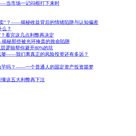
——当市场一记闷棍打下来时
卖”？——揭秘收益背后的情绪陷阱与认知偏差
什么？
洞”？看完这几点利弊再决定
—揭秘那些被光环掩盖的致命陷阱
层逻辑帮你避开80%的坑
纸篓——我们离真正的风险投资还有多远？
山芋吗？——一个普通人的固定资产投资噩梦
看懂这五大利弊再下注